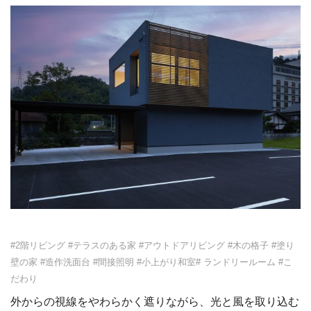
#2階リビング
#テラスのある家
#アウトドアリビング
#木の格子
#塗り
壁の家
#造作洗面台
#間接照明
#小上がり和室#
ランドリールーム
#こ
だわり
外からの視線をやわらかく遮りながら、光と風を取り込む