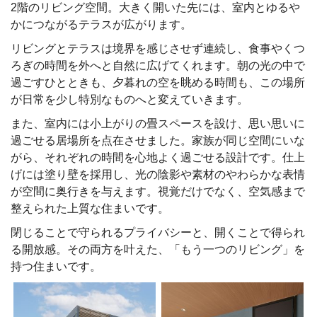
2
階のリビング空間。大きく開いた先には、室内とゆるや
かにつながるテラスが広がります。
リビングとテラスは境界を感じさせず連続し、食事やくつ
ろぎの時間を外へと自然に広げてくれます。朝の光の中で
過ごすひとときも、夕暮れの空を眺める時間も、この場所
が日常を少し特別なものへと変えていきます。
また、室内には小上がりの畳スペースを設け、思い思いに
過ごせる居場所を点在させました。家族が同じ空間にいな
がら、それぞれの時間を心地よく過ごせる設計です。仕上
げには塗り壁を採用し、光の陰影や素材のやわらかな表情
が空間に奥行きを与えます。視覚だけでなく、空気感まで
整えられた上質な住まいです。
閉じることで守られるプライバシーと、開くことで得られ
る開放感。その両方を叶えた、「もう一つのリビング」を
持つ住まいです。