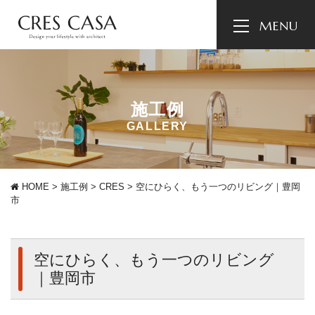
施工例
GALLERY
HOME
>
施工例
>
CRES
>
空にひらく、もう一つのリビング｜豊岡
市
空にひらく、もう一つのリビング
｜豊岡市